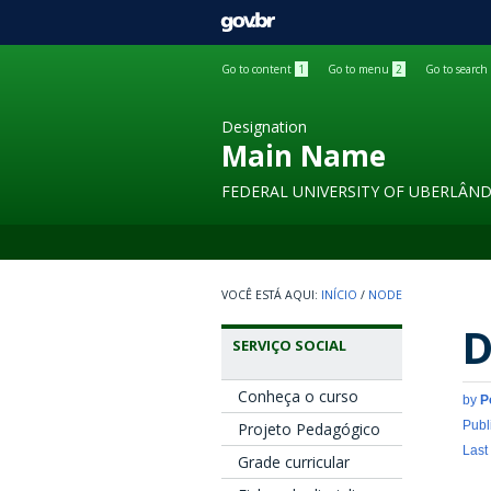
GOVBR
Go to content
1
Go to menu
2
Go to search
Designation
Main Name
FEDERAL UNIVERSITY OF UBERLÂND
INÍCIO
/
NODE
D
SERVIÇO SOCIAL
Conheça o curso
by
P
Publ
Projeto Pedagógico
Last
Grade curricular