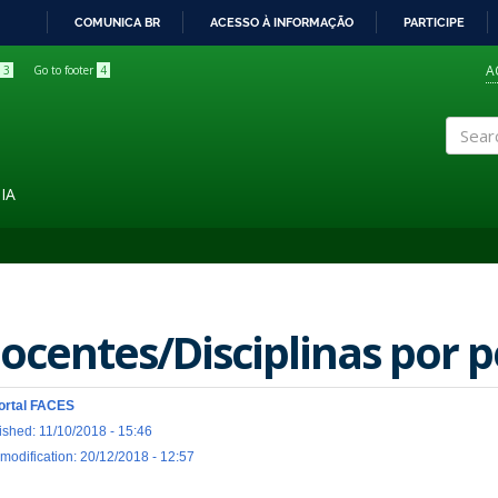
COMUNICA BR
ACESSO À INFORMAÇÃO
PARTICIPE
IR
PARA
A
3
Go to footer
4
O
CONTEÚDO
Search
IA
ocentes/Disciplinas por 
ortal FACES
ished: 11/10/2018 - 15:46
 modification: 20/12/2018 - 12:57