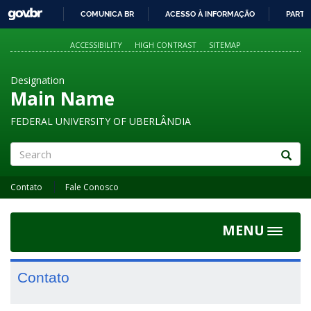
GOVBR
COMUNICA BR
ACESSO À INFORMAÇÃO
PARTI
IR
PARA
ACCESSIBILITY
HIGH CONTRAST
SITEMAP
O
CONTEÚDO
Designation
Main Name
FEDERAL UNIVERSITY OF UBERLÂNDIA
Search
Contato
Fale Conosco
MENU
Toggle
navigat
Contato