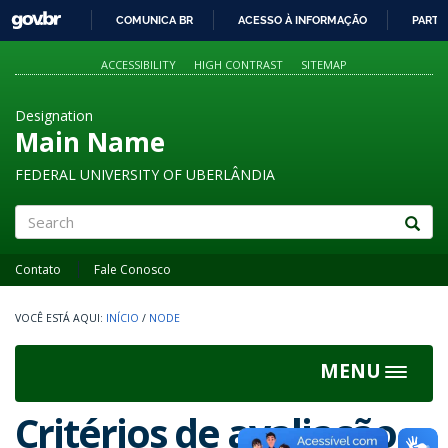
GOVBR
COMUNICA BR
ACESSO À INFORMAÇÃO
PARTI
IR
PARA
ACCESSIBILITY
HIGH CONTRAST
SITEMAP
O
CONTEÚDO
Designation
Main Name
FEDERAL UNIVERSITY OF UBERLÂNDIA
Search
Contato
Fale Conosco
INÍCIO
/
NODE
MENU
Toggle
navigat
Critérios de avaliação