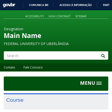
GOVBR
COMUNICA BR
ACESSO À INFORMAÇÃO
PARTI
IR
PARA
ACCESSIBILITY
HIGH CONTRAST
SITEMAP
O
CONTEÚDO
Designation
Main Name
FEDERAL UNIVERSITY OF UBERLÂNDIA
Search
Contato
Fale Conosco
MENU
Toggle
navigat
Course