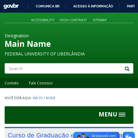
GOVBR
COMUNICA BR
ACESSO À INFORMAÇÃO
PARTI
IR
PARA
ACCESSIBILITY
HIGH CONTRAST
SITEMAP
O
CONTEÚDO
Designation
Main Name
FEDERAL UNIVERSITY OF UBERLÂNDIA
Search
Contato
Fale Conosco
INÍCIO
/
NODE
MENU
Toggle
navigat
Curso de Graduação em Serviço Social