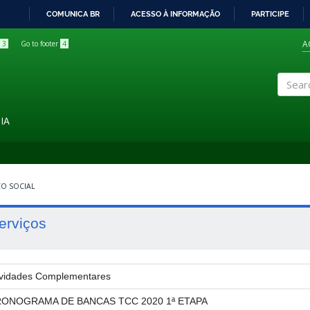
COMUNICA BR
ACESSO À INFORMAÇÃO
PARTICIPE
IR
PARA
A
3
Go to footer
4
O
CONTEÚDO
Search
IA
CO SOCIAL
erviços
ividades Complementares
ONOGRAMA DE BANCAS TCC 2020 1ª ETAPA