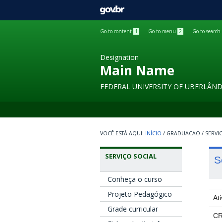
GOVBR
Go to content
1
Go to menu
2
Go to search
Designation
Main Name
FEDERAL UNIVERSITY OF UBERLÂND
INÍCIO
/
GRADUACAO
/
SERVI
SERVIÇO SOCIAL
S
Conheça o curso
Projeto Pedagógico
At
Grade curricular
CR