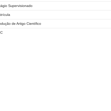
tágio Supervisionado
trícula
odução de Artigo Científico
CC