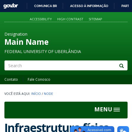
GOVBR
COMUNICA BR
ACESSO À INFORMAÇÃO
PARTI
IR
PARA
ACCESSIBILITY
HIGH CONTRAST
SITEMAP
O
CONTEÚDO
Designation
Main Name
FEDERAL UNIVERSITY OF UBERLÂNDIA
Search
Contato
Fale Conosco
INÍCIO
/
NODE
MENU
Toggle
navigat
Infraestrutura física