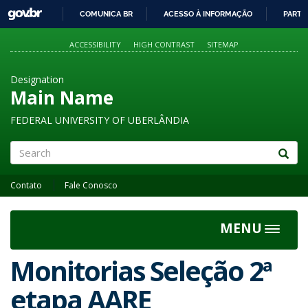
GOVBR
COMUNICA BR
ACESSO À INFORMAÇÃO
PARTI
IR
PARA
ACCESSIBILITY
HIGH CONTRAST
SITEMAP
O
CONTEÚDO
Designation
Main Name
FEDERAL UNIVERSITY OF UBERLÂNDIA
Search
Contato
Fale Conosco
MENU
Toggle
navigat
Monitorias Seleção 2ª
etapa AARE