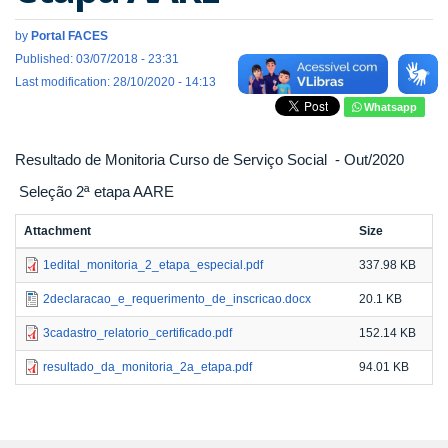
by
Portal FACES
Published: 03/07/2018 - 23:31
Last modification: 28/10/2020 - 14:13
Whatsapp
Resultado de Monitoria Curso de Serviço Social - Out/2020
Seleção 2ª etapa AARE
Attachment
Size
1edital_monitoria_2_etapa_especial.pdf
337.98 KB
2declaracao_e_requerimento_de_inscricao.docx
20.1 KB
3cadastro_relatorio_certificado.pdf
152.14 KB
resultado_da_monitoria_2a_etapa.pdf
94.01 KB