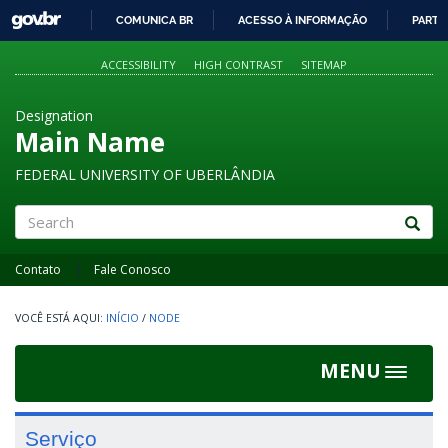
GOVBR
COMUNICA BR
ACESSO À INFORMAÇÃO
PARTI
IR
PARA
ACCESSIBILITY
HIGH CONTRAST
SITEMAP
O
CONTEÚDO
Designation
Main Name
FEDERAL UNIVERSITY OF UBERLÂNDIA
Search
Contato
Fale Conosco
INÍCIO
/
NODE
MENU
Toggle
navigat
Serviço