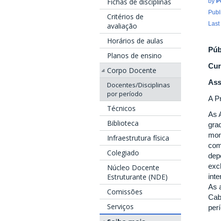
Fichas de disciplinas
by
P
Publ
Critérios de
Last
avaliação
Horários de aulas
Púb
Planos de ensino
Cur
Corpo Docente
Ass
Docentes/Disciplinas
por período
A P
Técnicos
As 
Biblioteca
gra
mon
Infraestrutura física
com
Colegiado
dep
exc
Núcleo Docente
inte
Estruturante (NDE)
As 
Comissões
Cab
Serviços
perí