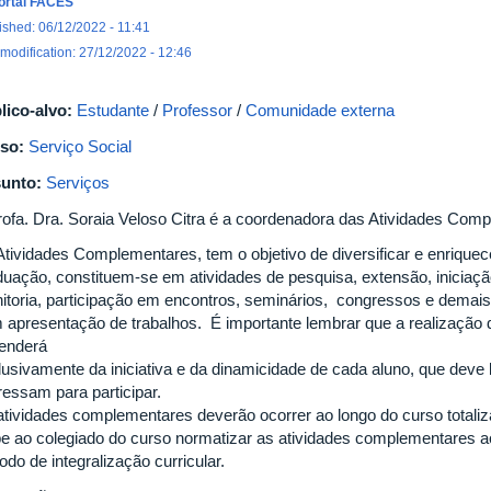
ortal FACES
ished: 06/12/2022 - 11:41
 modification: 27/12/2022 - 12:46
lico-alvo:
Estudante
/
Professor
/
Comunidade externa
so:
Serviço Social
unto:
Serviços
rofa. Dra. Soraia Veloso Citra é a coordenadora das Atividades Co
Atividades Complementares, tem o objetivo de diversificar e enriquec
duação, constituem-se em atividades de pesquisa, extensão, iniciação 
itoria, participação em encontros, seminários, congressos e demais e
 apresentação de trabalhos. É importante lembrar que a realização
enderá
lusivamente da iniciativa e da dinamicidade de cada aluno, que deve
ressam para participar.
atividades complementares deverão ocorrer ao longo do curso totali
e ao colegiado do curso normatizar as atividades complementares a
odo de integralização curricular.