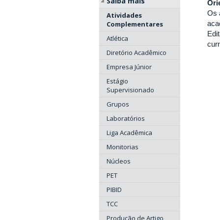
Saiba mais
Ori
Os 
Atividades
aca
Complementares
Edi
Atlética
curr
Diretório Acadêmico
Empresa Júnior
Estágio
Supervisionado
Grupos
Laboratórios
Liga Acadêmica
Monitorias
Núcleos
PET
PIBID
TCC
Produção de Artigo