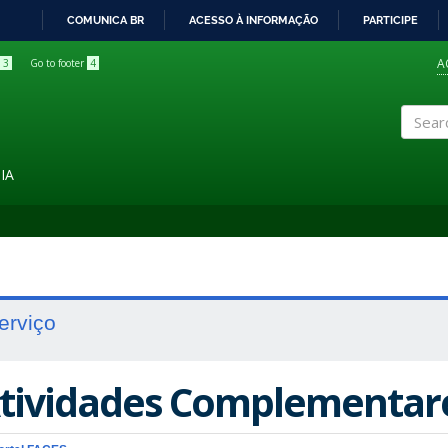
COMUNICA BR
ACESSO À INFORMAÇÃO
PARTICIPE
IR
PARA
A
3
Go to footer
4
O
CONTEÚDO
Search
IA
erviço
tividades Complementar