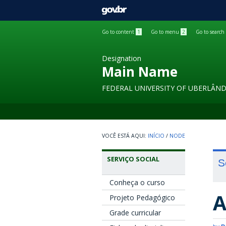
GOVBR
Go to content
1
Go to menu
2
Go to search
Designation
Main Name
FEDERAL UNIVERSITY OF UBERLÂND
INÍCIO
/
NODE
SERVIÇO SOCIAL
S
Conheça o curso
A
Projeto Pedagógico
Grade curricular