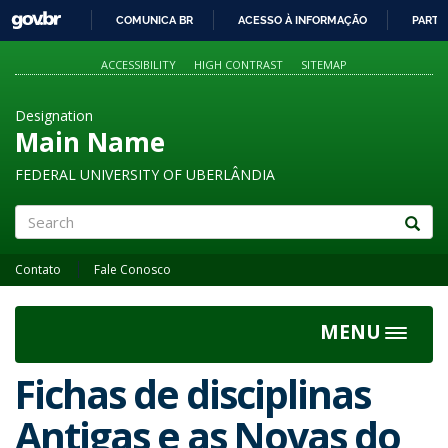
GOVBR
COMUNICA BR
ACESSO À INFORMAÇÃO
PARTI
IR
PARA
ACCESSIBILITY
HIGH CONTRAST
SITEMAP
O
CONTEÚDO
Designation
Main Name
FEDERAL UNIVERSITY OF UBERLÂNDIA
Search
Contato
Fale Conosco
MENU
Toggle
navigat
Fichas de disciplinas
Antigas e as Novas do