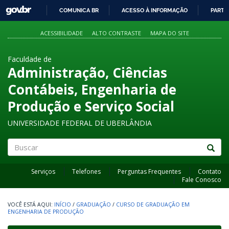
GOVBR
COMUNICA BR
ACESSO À INFORMAÇÃO
PARTI
IR
PARA
ACESSIBILIDADE
ALTO CONTRASTE
MAPA DO SITE
O
CONTEÚDO
Faculdade de
Administração, Ciências
Contábeis, Engenharia de
Produção e Serviço Social
UNIVERSIDADE FEDERAL DE UBERLÂNDIA
Buscar
Serviços
Telefones
Perguntas Frequentes
Contato
Fale Conosco
INÍCIO
/
GRADUAÇÃO
/
CURSO DE GRADUAÇÃO EM
ENGENHARIA DE PRODUÇÃO