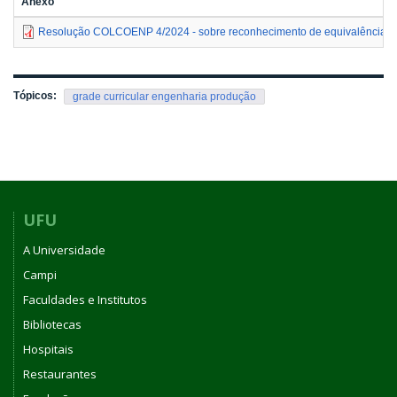
Anexo
Resolução COLCOENP 4/2024 - sobre reconhecimento de equivalência cu
Tópicos:
grade curricular engenharia produção
UFU
A Universidade
Campi
Faculdades e Institutos
Bibliotecas
Hospitais
Restaurantes