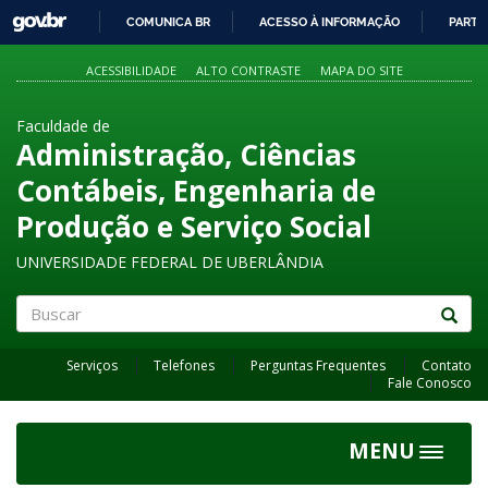
GOVBR
COMUNICA BR
ACESSO À INFORMAÇÃO
PARTI
IR
PARA
ACESSIBILIDADE
ALTO CONTRASTE
MAPA DO SITE
O
CONTEÚDO
Faculdade de
Administração, Ciências
Contábeis, Engenharia de
Produção e Serviço Social
UNIVERSIDADE FEDERAL DE UBERLÂNDIA
Buscar
Serviços
Telefones
Perguntas Frequentes
Contato
Fale Conosco
MENU
Toggle
navigat