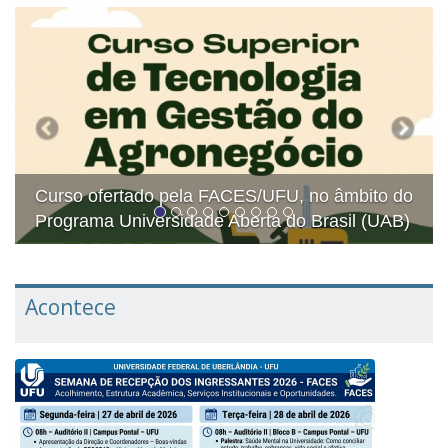
Previous
Next
o
Curso ofertado pela FACES/UFU, no âmbito do
)
Programa Universidade Aberta do Brasil (UAB)
Acontece