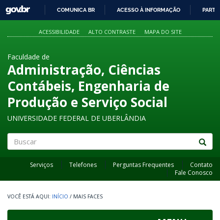
GOVBR
COMUNICA BR
ACESSO À INFORMAÇÃO
PARTI
IR
PARA
ACESSIBILIDADE
ALTO CONTRASTE
MAPA DO SITE
O
CONTEÚDO
Faculdade de
Administração, Ciências
Contábeis, Engenharia de
Produção e Serviço Social
UNIVERSIDADE FEDERAL DE UBERLÂNDIA
Buscar
Serviços
Telefones
Perguntas Frequentes
Contato
Fale Conosco
INÍCIO
/
MAIS FACES