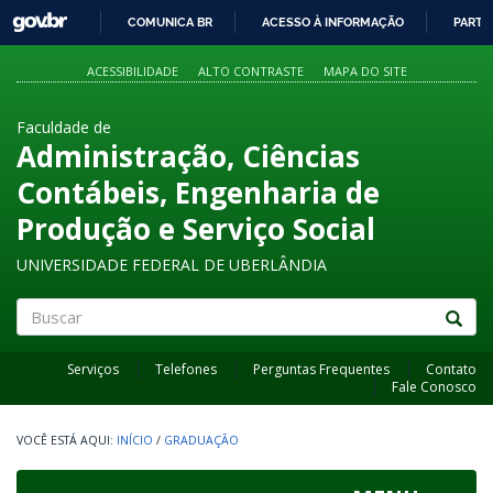
GOVBR
COMUNICA BR
ACESSO À INFORMAÇÃO
PARTI
IR
PARA
ACESSIBILIDADE
ALTO CONTRASTE
MAPA DO SITE
O
CONTEÚDO
Faculdade de
Administração, Ciências
Contábeis, Engenharia de
Produção e Serviço Social
UNIVERSIDADE FEDERAL DE UBERLÂNDIA
Buscar
Serviços
Telefones
Perguntas Frequentes
Contato
Fale Conosco
INÍCIO
/
GRADUAÇÃO