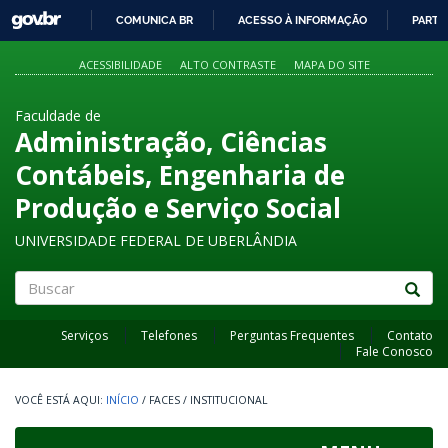
GOVBR
COMUNICA BR
ACESSO À INFORMAÇÃO
PARTI
IR
PARA
ACESSIBILIDADE
ALTO CONTRASTE
MAPA DO SITE
O
CONTEÚDO
Faculdade de
Administração, Ciências
Contábeis, Engenharia de
Produção e Serviço Social
UNIVERSIDADE FEDERAL DE UBERLÂNDIA
Buscar
Serviços
Telefones
Perguntas Frequentes
Contato
Fale Conosco
INÍCIO
/
FACES
/
INSTITUCIONAL