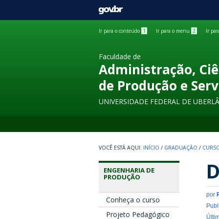
GOVBR
Ir para o conteúdo
1
Ir para o menu
2
Ir pa
Faculdade de
Administração, Ciê
de Produção e Serv
UNIVERSIDADE FEDERAL DE UBERL
INÍCIO
/
GRADUAÇÃO
/
CURSO
D
ENGENHARIA DE
PRODUÇÃO
por
Conheça o curso
Publ
Projeto Pedagógico
Últi