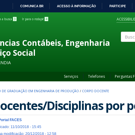
COMUNICA BR
ACESSO À INFORMAÇÃO
PARTICIPE
IR
PARA
ACESSIBIL
ra a busca
3
Ir para o rodapé
4
O
CONTEÚDO
ncias Contábeis, Engenharia
Buscar
iço Social
ÂNDIA
Serviços
Telefones
Perguntas 
 DE GRADUAÇÃO EM ENGENHARIA DE PRODUÇÃO
/
CORPO DOCENTE
ocentes/Disciplinas por 
Portal FACES
icado: 11/10/2018 - 15:45
ma modificação: 20/12/2018 - 12:58