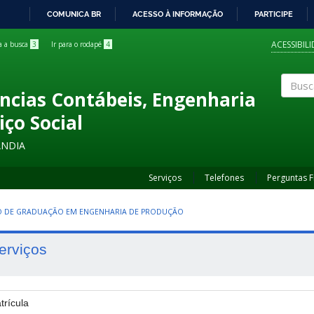
COMUNICA BR
ACESSO À INFORMAÇÃO
PARTICIPE
IR
PARA
ACESSIBIL
ra a busca
3
Ir para o rodapé
4
O
CONTEÚDO
ncias Contábeis, Engenharia
Buscar
iço Social
ÂNDIA
Serviços
Telefones
Perguntas 
 DE GRADUAÇÃO EM ENGENHARIA DE PRODUÇÃO
erviços
trícula