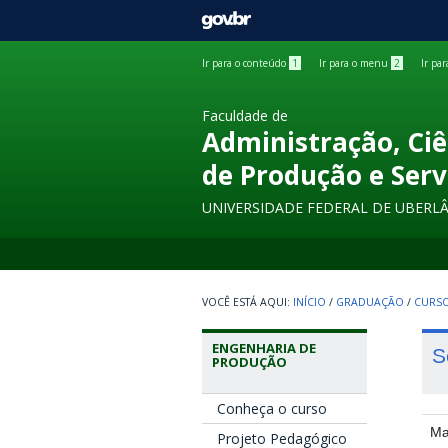
GOVBR
Ir para o conteúdo
1
Ir para o menu
2
Ir pa
Faculdade de
Administração, Ciê
de Produção e Serv
UNIVERSIDADE FEDERAL DE UBERL
INÍCIO
/
GRADUAÇÃO
/
CURSO
ENGENHARIA DE
S
PRODUÇÃO
Conheça o curso
Ma
Projeto Pedagógico