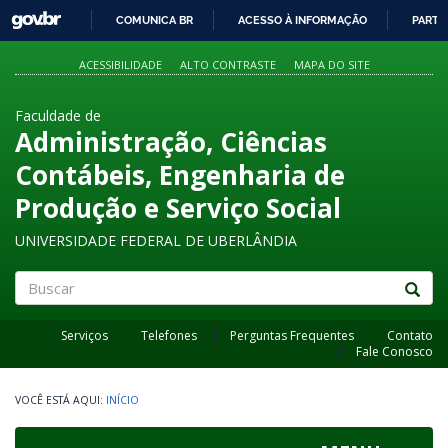
GOVBR
COMUNICA BR
ACESSO À INFORMAÇÃO
PARTI
IR
PARA
ACESSIBILIDADE
ALTO CONTRASTE
MAPA DO SITE
O
CONTEÚDO
Faculdade de
Administração, Ciências
Contábeis, Engenharia de
Produção e Serviço Social
UNIVERSIDADE FEDERAL DE UBERLÂNDIA
Buscar
Serviços
Telefones
Perguntas Frequentes
Contato
Fale Conosco
INÍCIO