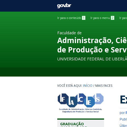
GOVBR
Ir para o conteúdo
1
Ir para o menu
2
Ir pa
Faculdade de
Administração, Ciê
de Produção e Serv
UNIVERSIDADE FEDERAL DE UBERL
INÍCIO
/
MAIS FACES
E
por
Publ
GRADUAÇÃO
Últi