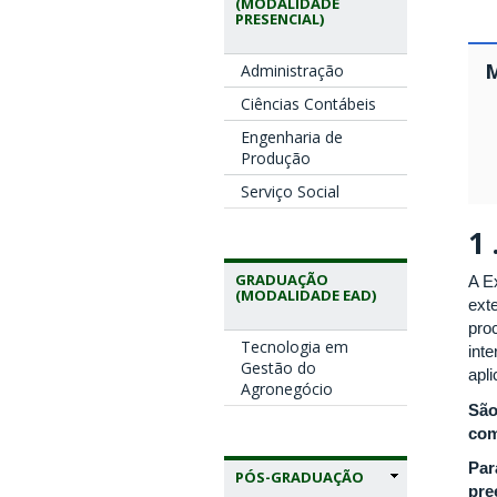
(MODALIDADE
PRESENCIAL)
Administração
Ciências Contábeis
Engenharia de
Produção
Serviço Social
1 
GRADUAÇÃO
A Ex
(MODALIDADE EAD)
ext
proc
Tecnologia em
int
Gestão do
apl
Agronegócio
São
com
Par
PÓS-GRADUAÇÃO
pre