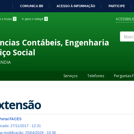
COMUNICA BR
ACESSO À INFORMAÇÃO
PARTICIPE
IR
PARA
ACESSIBIL
ra a busca
3
Ir para o rodapé
4
O
CONTEÚDO
ncias Contábeis, Engenharia
Buscar
iço Social
ÂNDIA
Serviços
Telefones
Perguntas 
xtensão
Portal FACES
icado: 27/11/2017 - 12:31
ma modificação: 25/04/2026 - 10:36