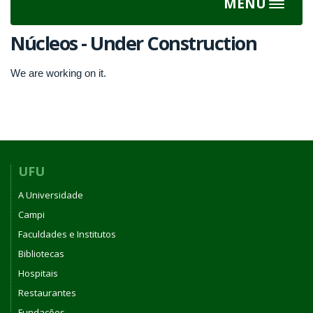
MENU
Toggle
navigat
Núcleos - Under Construction
We are working on it.
UFU
A Universidade
Campi
Faculdades e Institutos
Bibliotecas
Hospitais
Restaurantes
Fundações