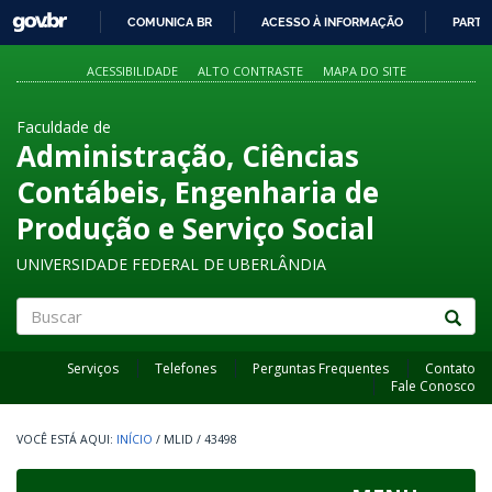
GOVBR
COMUNICA BR
ACESSO À INFORMAÇÃO
PARTI
IR
PARA
ACESSIBILIDADE
ALTO CONTRASTE
MAPA DO SITE
O
CONTEÚDO
Faculdade de
Administração, Ciências
Contábeis, Engenharia de
Produção e Serviço Social
UNIVERSIDADE FEDERAL DE UBERLÂNDIA
Buscar
Serviços
Telefones
Perguntas Frequentes
Contato
Fale Conosco
INÍCIO
/
MLID
/
43498