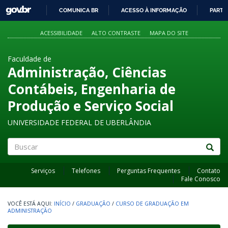
GOVBR
COMUNICA BR
ACESSO À INFORMAÇÃO
PARTI
IR
PARA
ACESSIBILIDADE
ALTO CONTRASTE
MAPA DO SITE
O
CONTEÚDO
Faculdade de
Administração, Ciências
Contábeis, Engenharia de
Produção e Serviço Social
UNIVERSIDADE FEDERAL DE UBERLÂNDIA
Buscar
Serviços
Telefones
Perguntas Frequentes
Contato
Fale Conosco
INÍCIO
/
GRADUAÇÃO
/
CURSO DE GRADUAÇÃO EM
ADMINISTRAÇÃO