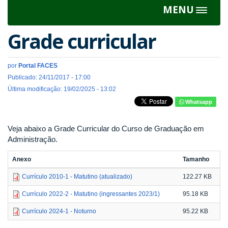
MENU
Toggle
navigat
Grade curricular
por
Portal FACES
Publicado: 24/11/2017 - 17:00
Última modificação: 19/02/2025 - 13:02
Whatsapp
Veja abaixo a Grade Curricular do Curso de Graduação em
Administração.
Anexo
Tamanho
Currículo 2010-1 - Matutino (atualizado)
122.27 KB
Currículo 2022-2 - Matutino (ingressantes 2023/1)
95.18 KB
Currículo 2024-1 - Noturno
95.22 KB