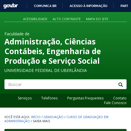
GOVBR
COMUNICA BR
ACESSO À INFORMAÇÃO
PARTI
IR
PARA
ACESSIBILIDADE
ALTO CONTRASTE
MAPA DO SITE
O
CONTEÚDO
Faculdade de
Administração, Ciências
Contábeis, Engenharia de
Produção e Serviço Social
UNIVERSIDADE FEDERAL DE UBERLÂNDIA
Buscar
Serviços
Telefones
Perguntas Frequentes
Contato
Fale Conosco
INÍCIO
/
GRADUAÇÃO
/
CURSO DE GRADUAÇÃO EM
ADMINISTRAÇÃO
/
SAIBA MAIS