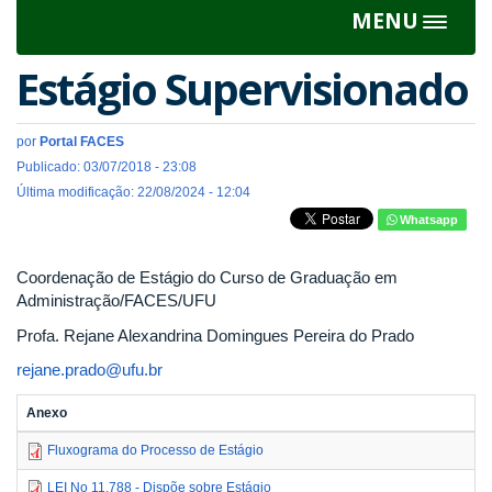
MENU
Toggle
navigat
Estágio Supervisionado
por
Portal FACES
Publicado: 03/07/2018 - 23:08
Última modificação: 22/08/2024 - 12:04
Whatsapp
Coordenação de Estágio do Curso de Graduação em
Administração/FACES/UFU
Profa. Rejane Alexandrina Domingues Pereira do Prado
rejane.prado@ufu.br
Anexo
Fluxograma do Processo de Estágio
LEI No 11.788 - Dispõe sobre Estágio