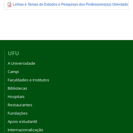
Linhas e Temas de Estudos e Pesquisas dos Professores(as) Orientador
UFU
A Universidade
Campi
Faculdades e Institutos
Bibliotecas
Hospitais
Restaurantes
Fundações
Apoio estudantil
Internacionalização