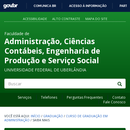
GOVBR
COMUNICA BR
ACESSO À INFORMAÇÃO
PARTI
IR
PARA
ACESSIBILIDADE
ALTO CONTRASTE
MAPA DO SITE
O
CONTEÚDO
Faculdade de
Administração, Ciências
Contábeis, Engenharia de
Produção e Serviço Social
UNIVERSIDADE FEDERAL DE UBERLÂNDIA
Buscar
Serviços
Telefones
Perguntas Frequentes
Contato
Fale Conosco
INÍCIO
/
GRADUAÇÃO
/
CURSO DE GRADUAÇÃO EM
ADMINISTRAÇÃO
/
SAIBA MAIS