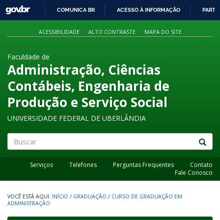
GOVBR
COMUNICA BR
ACESSO À INFORMAÇÃO
PARTI
IR
PARA
ACESSIBILIDADE
ALTO CONTRASTE
MAPA DO SITE
O
CONTEÚDO
Faculdade de
Administração, Ciências
Contábeis, Engenharia de
Produção e Serviço Social
UNIVERSIDADE FEDERAL DE UBERLÂNDIA
Buscar
Serviços
Telefones
Perguntas Frequentes
Contato
Fale Conosco
INÍCIO
/
GRADUAÇÃO
/
CURSO DE GRADUAÇÃO EM
ADMINISTRAÇÃO