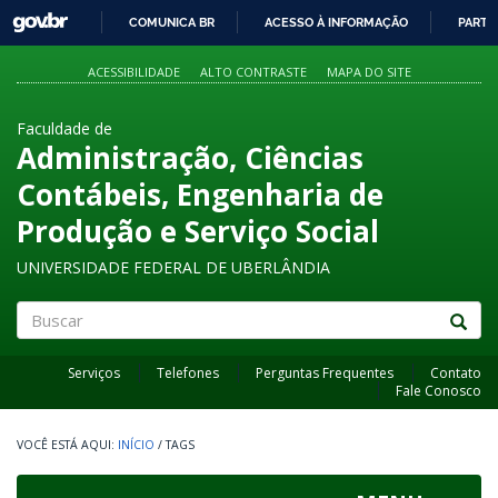
GOVBR
COMUNICA BR
ACESSO À INFORMAÇÃO
PARTI
IR
PARA
ACESSIBILIDADE
ALTO CONTRASTE
MAPA DO SITE
O
CONTEÚDO
Faculdade de
Administração, Ciências
Contábeis, Engenharia de
Produção e Serviço Social
UNIVERSIDADE FEDERAL DE UBERLÂNDIA
Buscar
Serviços
Telefones
Perguntas Frequentes
Contato
Fale Conosco
INÍCIO
/
TAGS