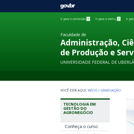
GOVBR
Ir para o conteúdo
1
Ir para o menu
2
Ir pa
Faculdade de
Administração, Ciê
de Produção e Serv
UNIVERSIDADE FEDERAL DE UBERL
INÍCIO
/
GRADUAÇÃO
TECNOLOGIA EM
GESTÃO DO
AGRONEGÓCIO
Conheça o curso