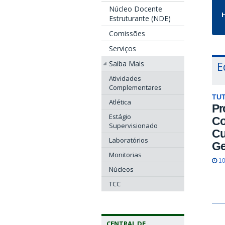
Núcleo Docente
H
Estruturante (NDE)
Comissões
Serviços
Saiba Mais
E
Atividades
Complementares
TU
Atlética
Pr
Estágio
Co
Supervisionado
Cu
Laboratórios
Ge
Monitorias
10
Núcleos
TCC
CENTRAL DE