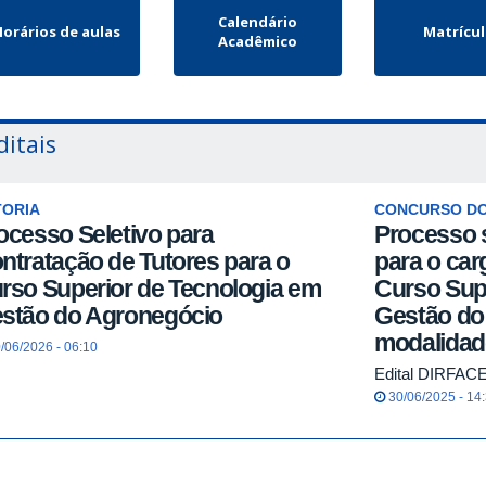
Calendário
orários de aulas
Matrícu
Acadêmico
ditais
TORIA
CONCURSO D
ocesso Seletivo para
Processo s
ntratação de Tutores para o
para o ca
rso Superior de Tecnologia em
Curso Sup
stão do Agronegócio
Gestão do
modalidade
/06/2026 - 06:10
Edital DIRFACE
30/06/2025 - 14