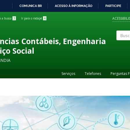
COMUNICA BR
ACESSO À INFORMAÇÃO
PARTICIPE
IR
PARA
ACESSIBIL
ra a busca
3
Ir para o rodapé
4
O
CONTEÚDO
ncias Contábeis, Engenharia
Buscar
iço Social
ÂNDIA
Serviços
Telefones
Perguntas 