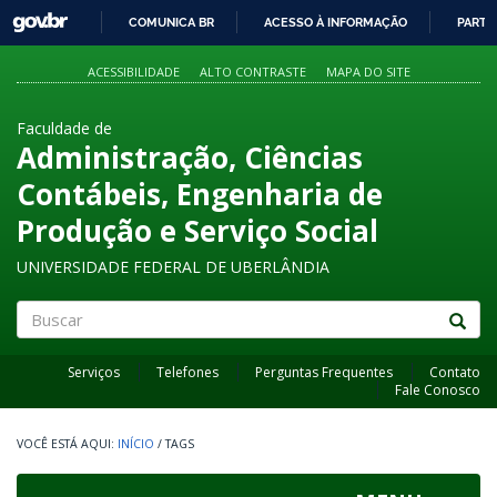
GOVBR
COMUNICA BR
ACESSO À INFORMAÇÃO
PARTI
IR
PARA
ACESSIBILIDADE
ALTO CONTRASTE
MAPA DO SITE
O
CONTEÚDO
Faculdade de
Administração, Ciências
Contábeis, Engenharia de
Produção e Serviço Social
UNIVERSIDADE FEDERAL DE UBERLÂNDIA
Buscar
Serviços
Telefones
Perguntas Frequentes
Contato
Fale Conosco
INÍCIO
/
TAGS