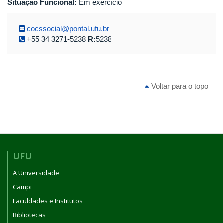
Situação Funcional:
Em exercício
cocssocial@pontal.ufu.br
+55 34 3271-5238
R:
5238
Voltar para o topo
UFU
A Universidade
Campi
Faculdades e Institutos
Bibliotecas