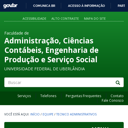
GOVBR
COMUNICA BR
ACESSO À INFORMAÇÃO
PARTI
IR
PARA
ACESSIBILIDADE
ALTO CONTRASTE
MAPA DO SITE
O
CONTEÚDO
Faculdade de
Administração, Ciências
Contábeis, Engenharia de
Produção e Serviço Social
UNIVERSIDADE FEDERAL DE UBERLÂNDIA
Buscar
Serviços
Telefones
Perguntas Frequentes
Contato
Fale Conosco
INÍCIO
/
EQUIPE
/
TECNICO ADMINISTRATIVOS