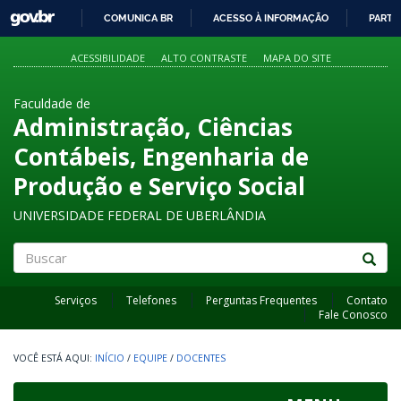
GOVBR
COMUNICA BR
ACESSO À INFORMAÇÃO
PARTI
IR
PARA
ACESSIBILIDADE
ALTO CONTRASTE
MAPA DO SITE
O
CONTEÚDO
Faculdade de
Administração, Ciências
Contábeis, Engenharia de
Produção e Serviço Social
UNIVERSIDADE FEDERAL DE UBERLÂNDIA
Buscar
Serviços
Telefones
Perguntas Frequentes
Contato
Fale Conosco
INÍCIO
/
EQUIPE
/
DOCENTES