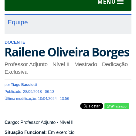
MENU
Toggle
navigat
Equipe
DOCENTE
Railene Oliveira Borges
Professor Adjunto - Nível II
- Mestrado
- Dedicação
Exclusiva
por
Tiago Bacciotti
Publicado: 28/09/2018 - 06:13
Última modificação: 10/04/2024 - 13:56
Whatsapp
Cargo:
Professor Adjunto - Nível II
Situação Funcional:
Em exercício