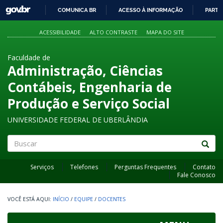
GOVBR
COMUNICA BR
ACESSO À INFORMAÇÃO
PARTI
IR
PARA
ACESSIBILIDADE
ALTO CONTRASTE
MAPA DO SITE
O
CONTEÚDO
Faculdade de
Administração, Ciências
Contábeis, Engenharia de
Produção e Serviço Social
UNIVERSIDADE FEDERAL DE UBERLÂNDIA
Buscar
Serviços
Telefones
Perguntas Frequentes
Contato
Fale Conosco
INÍCIO
/
EQUIPE
/
DOCENTES