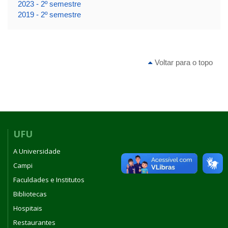
2023 - 2º semestre
2019 - 2º semestre
Voltar para o topo
UFU
A Universidade
Campi
Faculdades e Institutos
Bibliotecas
Hospitais
Restaurantes