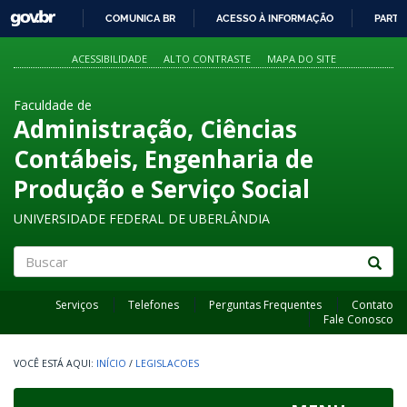
GOVBR
COMUNICA BR
ACESSO À INFORMAÇÃO
PARTI
IR
PARA
ACESSIBILIDADE
ALTO CONTRASTE
MAPA DO SITE
O
CONTEÚDO
Faculdade de
Administração, Ciências
Contábeis, Engenharia de
Produção e Serviço Social
UNIVERSIDADE FEDERAL DE UBERLÂNDIA
Buscar
Serviços
Telefones
Perguntas Frequentes
Contato
Fale Conosco
INÍCIO
/
LEGISLACOES