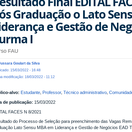
esultado Final EDITAL FAC
ós Graduação o Lato Se
iderança e Gestão de Neg
urma I
rso FAU
Jussara Goulart da Silva
icado: 15/03/2022 - 16:48
ma modificação: 18/03/2022 - 11:12
lico-alvo:
Estudante
,
Professor
,
Técnico administrativo
,
Comunidade
a de publicação:
15/03/2022
TAL FACES N 8/2021
ultado do Processo de Seleção para preenchimento das Vagas Rem
duação Lato Sensu MBA em Liderança e Gestão de Negócios EAD T