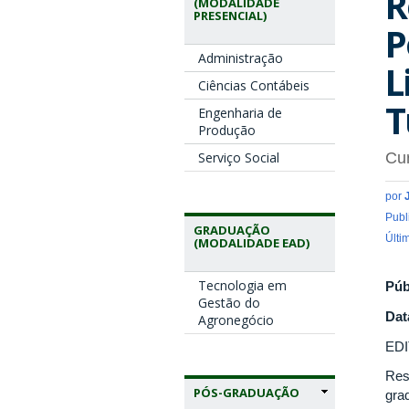
R
(MODALIDADE
PRESENCIAL)
P
Administração
L
Ciências Contábeis
T
Engenharia de
Produção
Serviço Social
Cu
por
Publ
GRADUAÇÃO
Últi
(MODALIDADE EAD)
Tecnologia em
Púb
Gestão do
Dat
Agronegócio
EDI
Res
PÓS-GRADUAÇÃO
gra