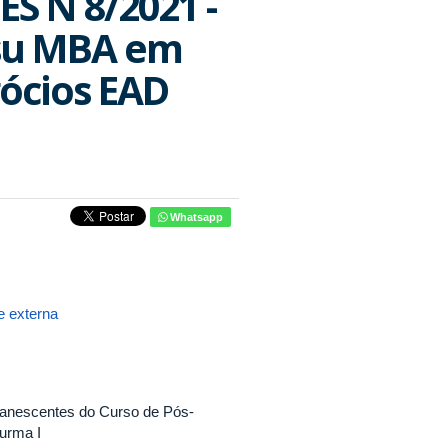
ES N 8/2021 -
nsu MBA em
ócios EAD
Whatsapp
 externa
anescentes do Curso de Pós-
urma I