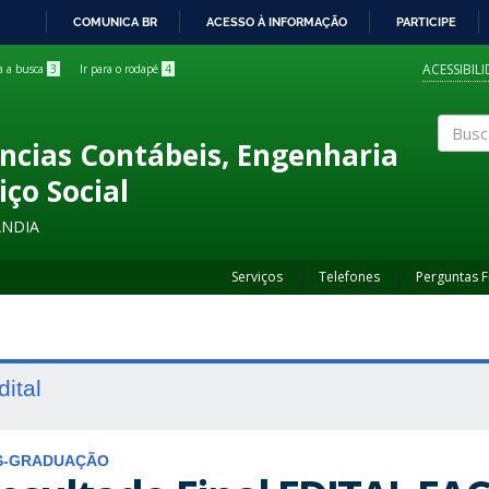
COMUNICA BR
ACESSO À INFORMAÇÃO
PARTICIPE
IR
PARA
ACESSIBIL
ra a busca
3
Ir para o rodapé
4
O
CONTEÚDO
ncias Contábeis, Engenharia
Buscar
iço Social
ÂNDIA
Serviços
Telefones
Perguntas 
dital
S-GRADUAÇÃO