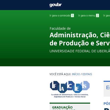
GOVBR
Ir para o conteúdo
1
Ir para o menu
2
Ir pa
Faculdade de
Administração, Ciê
de Produção e Serv
UNIVERSIDADE FEDERAL DE UBERL
INÍCIO
/
EDITAIS
E
PÓ
GRADUAÇÃO