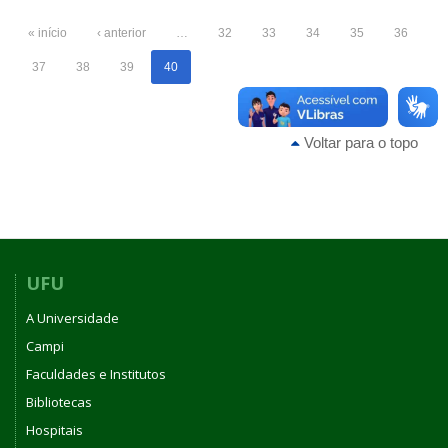
« início
‹ anterior
…
32
33
34
35
36
37
38
39
40
Voltar para o topo
UFU
A Universidade
Campi
Faculdades e Institutos
Bibliotecas
Hospitais