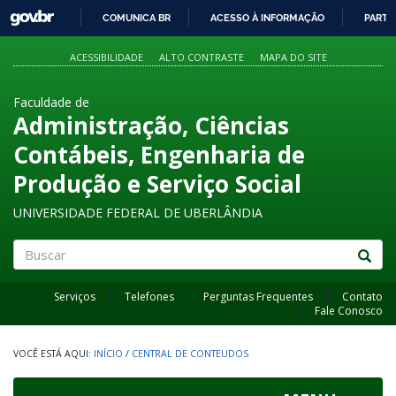
GOVBR
COMUNICA BR
ACESSO À INFORMAÇÃO
PARTI
IR
PARA
ACESSIBILIDADE
ALTO CONTRASTE
MAPA DO SITE
O
CONTEÚDO
Faculdade de
Administração, Ciências
Contábeis, Engenharia de
Produção e Serviço Social
UNIVERSIDADE FEDERAL DE UBERLÂNDIA
Buscar
Serviços
Telefones
Perguntas Frequentes
Contato
Fale Conosco
INÍCIO
/
CENTRAL DE CONTEUDOS