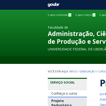
GOVBR
Ir para o conteúdo
1
Ir para o menu
2
Ir pa
Faculdade de
Administração, Ciê
de Produção e Serv
UNIVERSIDADE FEDERAL DE UBERL
INÍCIO
/
GRADUAÇÃO
/
CURSO
P
SERVIÇO SOCIAL
Conheça o curso
por
Publ
Projeto
Pedagógico
Últi