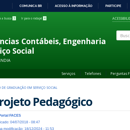
COMUNICA BR
ACESSO À INFORMAÇÃO
PARTICIPE
IR
PARA
ACESSIBIL
ra a busca
3
Ir para o rodapé
4
O
CONTEÚDO
ncias Contábeis, Engenharia
Buscar
iço Social
ÂNDIA
Serviços
Telefones
Perguntas 
 DE GRADUAÇÃO EM SERVIÇO SOCIAL
rojeto Pedagógico
Portal FACES
icado: 04/07/2018 - 08:47
ma modificação: 18/12/2024 - 11:53