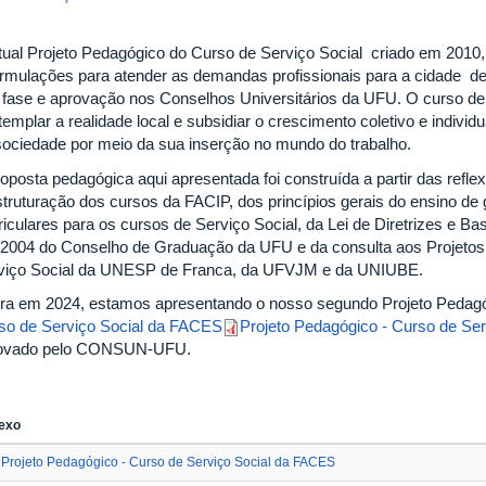
tual Projeto Pedagógico do Curso de Serviço Social criado em 2010
ormulações para atender as demandas profissionais para a cidade de 
 fase e aprovação nos Conselhos Universitários da UFU. O curso de 
emplar a realidade local e subsidiar o crescimento coletivo e individ
sociedade por meio da sua inserção no mundo do trabalho.
roposta pedagógica aqui apresentada foi construída a partir das refl
struturação dos cursos da FACIP, dos princípios gerais do ensino de
riculares para os cursos de Serviço Social, da Lei de Diretrizes e 
/2004 do Conselho de Graduação da UFU e da consulta aos Projeto
viço Social da UNESP de Franca, da UFVJM e da UNIUBE.
ra em 2024, estamos apresentando o nosso segundo Projeto Pedagó
so de Serviço Social da FACES
Projeto Pedagógico - Curso de Se
ovado pelo CONSUN-UFU.
exo
Projeto Pedagógico - Curso de Serviço Social da FACES