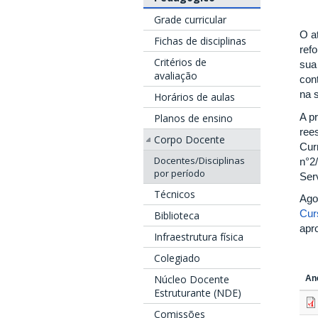
Grade curricular
O a
Fichas de disciplinas
ref
Critérios de
sua
avaliação
cont
na 
Horários de aulas
A p
Planos de ensino
ree
Corpo Docente
Cur
Docentes/Disciplinas
n°2
por período
Ser
Técnicos
Ago
Cur
Biblioteca
apr
Infraestrutura física
Colegiado
Núcleo Docente
An
Estruturante (NDE)
Comissões