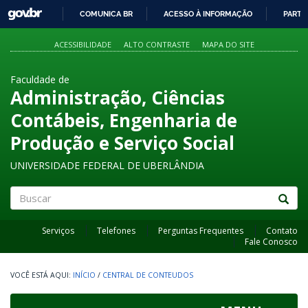
GOVBR
COMUNICA BR
ACESSO À INFORMAÇÃO
PARTI
IR
PARA
ACESSIBILIDADE
ALTO CONTRASTE
MAPA DO SITE
O
CONTEÚDO
Faculdade de
Administração, Ciências
Contábeis, Engenharia de
Produção e Serviço Social
UNIVERSIDADE FEDERAL DE UBERLÂNDIA
Buscar
Serviços
Telefones
Perguntas Frequentes
Contato
Fale Conosco
INÍCIO
/
CENTRAL DE CONTEUDOS