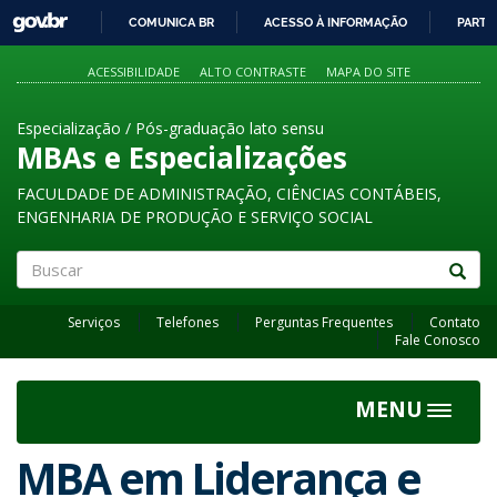
GOVBR
COMUNICA BR
ACESSO À INFORMAÇÃO
PARTI
IR
PARA
ACESSIBILIDADE
ALTO CONTRASTE
MAPA DO SITE
O
CONTEÚDO
Especialização / Pós-graduação lato sensu
MBAs e Especializações
FACULDADE DE ADMINISTRAÇÃO, CIÊNCIAS CONTÁBEIS,
ENGENHARIA DE PRODUÇÃO E SERVIÇO SOCIAL
Buscar
Serviços
Telefones
Perguntas Frequentes
Contato
Fale Conosco
MENU
Toggle
navigat
MBA em Liderança e