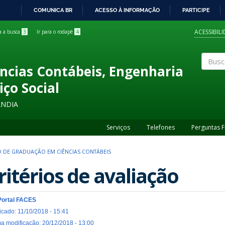
COMUNICA BR
ACESSO À INFORMAÇÃO
PARTICIPE
IR
PARA
ACESSIBIL
ra a busca
3
Ir para o rodapé
4
O
CONTEÚDO
ncias Contábeis, Engenharia
Buscar
iço Social
ÂNDIA
Serviços
Telefones
Perguntas 
 DE GRADUAÇÃO EM CIÊNCIAS CONTÁBEIS
ritérios de avaliação
Portal FACES
icado: 11/10/2018 - 15:41
ma modificação: 20/12/2018 - 13:00