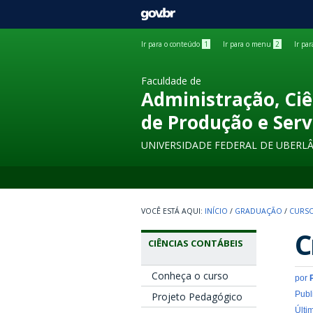
GOVBR
Ir para o conteúdo
1
Ir para o menu
2
Ir pa
Faculdade de
Administração, Ciê
de Produção e Serv
UNIVERSIDADE FEDERAL DE UBERL
INÍCIO
/
GRADUAÇÃO
/
CURSO
C
CIÊNCIAS CONTÁBEIS
Conheça o curso
por
Publ
Projeto Pedagógico
Últi