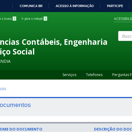
COMUNICA BR
ACESSO À INFORMAÇÃO
PARTICIPE
IR
PARA
ACESSIBIL
ra a busca
3
Ir para o rodapé
4
O
CONTEÚDO
ncias Contábeis, Engenharia
Buscar
iço Social
ÂNDIA
Serviços
Telefones
Perguntas 
UDOS
ocumentos
OME DO DOCUMENTO
DESCRIÇÃO DO DO