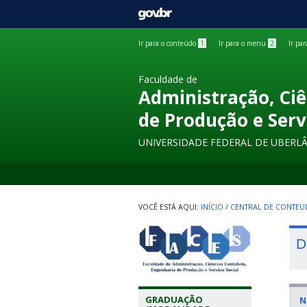
GOVBR
Ir para o conteúdo
1
Ir para o menu
2
Ir pa
Faculdade de
Administração, Ciê
de Produção e Serv
UNIVERSIDADE FEDERAL DE UBERL
INÍCIO
/
CENTRAL DE CONTE
D
GRADUAÇÃO
N