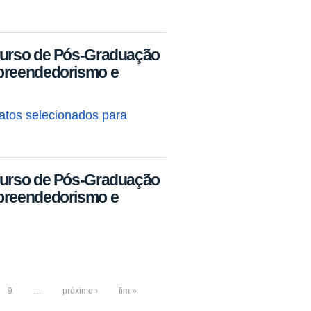
Curso de Pós-Graduação
mpreendedorismo e
datos selecionados para
Curso de Pós-Graduação
mpreendedorismo e
9
…
próximo ›
fim »