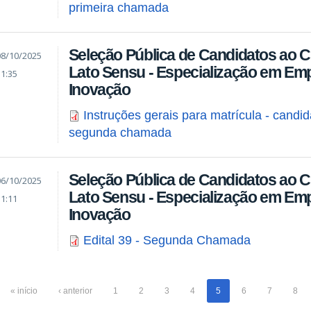
primeira chamada
Seleção Pública de Candidatos ao 
08/10/2025
Lato Sensu - Especialização em E
11:35
Inovação
Instruções gerais para matrícula - candi
segunda chamada
Seleção Pública de Candidatos ao 
06/10/2025
Lato Sensu - Especialização em E
11:11
Inovação
Edital 39 - Segunda Chamada
« início
‹ anterior
1
2
3
4
5
6
7
8