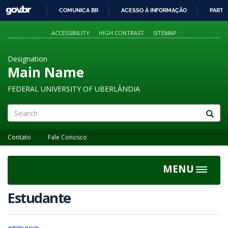
GOVBR
COMUNICA BR
ACESSO À INFORMAÇÃO
PARTI
IR
PARA
ACCESSIBILITY
HIGH CONTRAST
SITEMAP
O
CONTEÚDO
Designation
Main Name
FEDERAL UNIVERSITY OF UBERLÂNDIA
Search
Contato
Fale Conosco
MENU
Toggle
navigat
Estudante