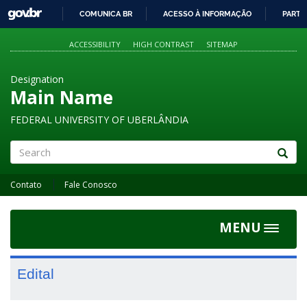
GOVBR
COMUNICA BR
ACESSO À INFORMAÇÃO
PARTI
IR
PARA
ACCESSIBILITY
HIGH CONTRAST
SITEMAP
O
CONTEÚDO
Designation
Main Name
FEDERAL UNIVERSITY OF UBERLÂNDIA
Search
Contato
Fale Conosco
MENU
Toggle
navigat
Edital