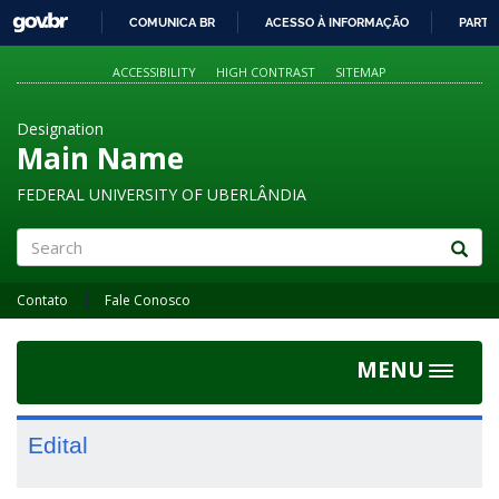
GOVBR
COMUNICA BR
ACESSO À INFORMAÇÃO
PARTI
IR
PARA
ACCESSIBILITY
HIGH CONTRAST
SITEMAP
O
CONTEÚDO
Designation
Main Name
FEDERAL UNIVERSITY OF UBERLÂNDIA
Search
Contato
Fale Conosco
MENU
Toggle
navigat
Edital