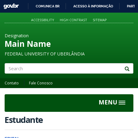
GOVBR
COMUNICA BR
ACESSO À INFORMAÇÃO
PARTI
IR
PARA
ACCESSIBILITY
HIGH CONTRAST
SITEMAP
O
CONTEÚDO
Designation
Main Name
FEDERAL UNIVERSITY OF UBERLÂNDIA
Search
Contato
Fale Conosco
MENU
Toggle
navigat
Estudante