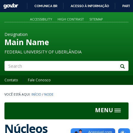
GOVBR
COMUNICA BR
ACESSO À INFORMAÇÃO
PARTI
IR
PARA
ACCESSIBILITY
HIGH CONTRAST
SITEMAP
O
CONTEÚDO
Designation
Main Name
FEDERAL UNIVERSITY OF UBERLÂNDIA
Search
Contato
Fale Conosco
INÍCIO
/
NODE
MENU
Toggle
navigat
Núcleos