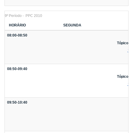
9º Período - PPC 2010
HORÁRIO
SEGUNDA
08:00-08:50
Tópicos 
Jus
08:50-09:40
Tópicos 
Jus
09:50-10:40