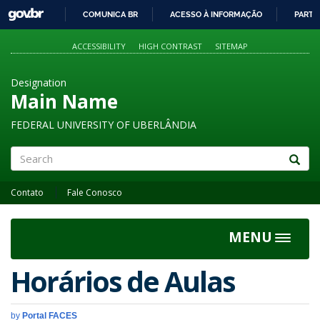
GOVBR
COMUNICA BR
ACESSO À INFORMAÇÃO
PARTI
IR
PARA
ACCESSIBILITY
HIGH CONTRAST
SITEMAP
O
CONTEÚDO
Designation
Main Name
FEDERAL UNIVERSITY OF UBERLÂNDIA
Search
Contato
Fale Conosco
MENU
Toggle
navigat
Horários de Aulas
by
Portal FACES