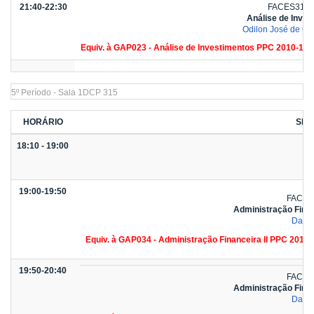
21:40-22:30
FACES3111
Análise de Inves
Odilon José de Oli
Equiv. à GAP023 - Análise de Investimentos PPC 2010-1;
5º Período - Sala 1DCP 315
HORÁRIO
SEG
18:10 - 19:00
19:00-19:50
FACES
Administração Fina
Dany
Equiv. à GAP034 - Administração Financeira II PPC 2010
19:50-20:40
FACES
Administração Fina
Dany