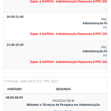
Equiv. à GAP034 - Administração Financeira II PPC 2010
20:50-21:40
FACES
Administração Fina
Dany
Equiv. à GAP034 - Administração Financeira II PPC 2010
21:40-22:30
FACES
Administração Fina
Dany
Equiv. à GAP034 - Administração Financeira II PPC 2010
7º Período - Sala 1DCP 313 - PPC 2022
HORÁRIO
SEGUNDA
08:00-08:50
FACES31706 M
Métodos e Técnicas de Pesquisa em Administração