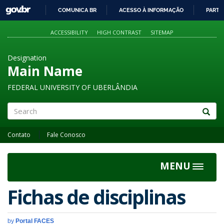
GOVBR
COMUNICA BR
ACESSO À INFORMAÇÃO
PARTI
IR
PARA
ACCESSIBILITY
HIGH CONTRAST
SITEMAP
O
CONTEÚDO
Designation
Main Name
FEDERAL UNIVERSITY OF UBERLÂNDIA
Search
Contato
Fale Conosco
MENU
Toggle
navigat
Fichas de disciplinas
by
Portal FACES