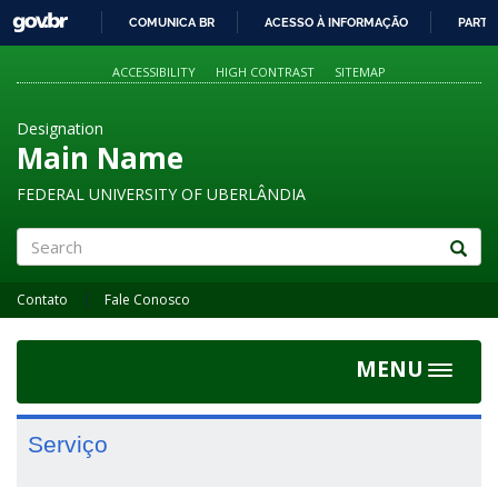
GOVBR
COMUNICA BR
ACESSO À INFORMAÇÃO
PARTI
IR
PARA
ACCESSIBILITY
HIGH CONTRAST
SITEMAP
O
CONTEÚDO
Designation
Main Name
FEDERAL UNIVERSITY OF UBERLÂNDIA
Search
Contato
Fale Conosco
MENU
Toggle
navigat
Serviço