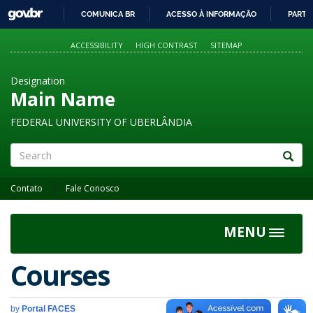
GOVBR
COMUNICA BR
ACESSO À INFORMAÇÃO
PARTI
IR
PARA
ACCESSIBILITY
HIGH CONTRAST
SITEMAP
O
CONTEÚDO
Designation
Main Name
FEDERAL UNIVERSITY OF UBERLÂNDIA
Search
Contato
Fale Conosco
MENU
Toggle
navigat
Courses
by
Portal FACES