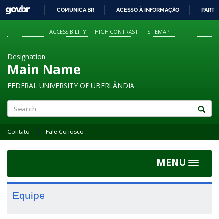
GOVBR
COMUNICA BR
ACESSO À INFORMAÇÃO
PARTI
IR
PARA
ACCESSIBILITY
HIGH CONTRAST
SITEMAP
O
CONTEÚDO
Designation
Main Name
FEDERAL UNIVERSITY OF UBERLÂNDIA
Search
Contato
Fale Conosco
MENU
Toggle
navigat
Equipe