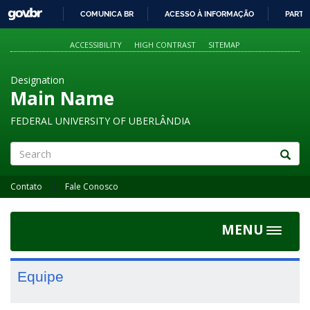
GOVBR
COMUNICA BR
ACESSO À INFORMAÇÃO
PARTI
IR
PARA
ACCESSIBILITY
HIGH CONTRAST
SITEMAP
O
CONTEÚDO
Designation
Main Name
FEDERAL UNIVERSITY OF UBERLÂNDIA
Search
Contato
Fale Conosco
MENU
Toggle
navigat
Equipe